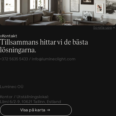
Scrolla upp
Kontakt
Tillsammans hittar vi de bästa
lösningarna.
+372 5635 5433
/
info@lumineclight.com
Luminec OÜ
Kontor / Utställningslokal:
Liimi 6/2-9, 10621 Tallinn, Estland
Visa på karta