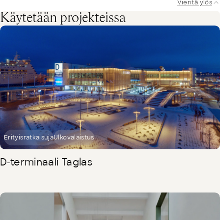
Vieritä ylös
Käytetään projekteissa
Erityisratkaisuja
Ulkovalaistus
D-terminaali Taglas