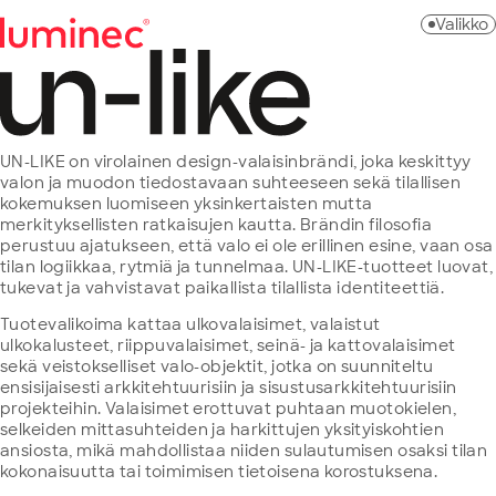
Hyppää
Valikko
sisältöön
Luminec
UN-LIKE on virolainen design-valaisinbrändi, joka keskittyy
valon ja muodon tiedostavaan suhteeseen sekä tilallisen
kokemuksen luomiseen yksinkertaisten mutta
merkityksellisten ratkaisujen kautta. Brändin filosofia
perustuu ajatukseen, että valo ei ole erillinen esine, vaan osa
tilan logiikkaa, rytmiä ja tunnelmaa. UN-LIKE-tuotteet luovat,
tukevat ja vahvistavat paikallista tilallista identiteettiä.
Tuotevalikoima kattaa ulkovalaisimet, valaistut
ulkokalusteet, riippuvalaisimet, seinä- ja kattovalaisimet
sekä veistokselliset valo-objektit, jotka on suunniteltu
ensisijaisesti arkkitehtuurisiin ja sisustusarkkitehtuurisiin
projekteihin. Valaisimet erottuvat puhtaan muotokielen,
selkeiden mittasuhteiden ja harkittujen yksityiskohtien
ansiosta, mikä mahdollistaa niiden sulautumisen osaksi tilan
kokonaisuutta tai toimimisen tietoisena korostuksena.