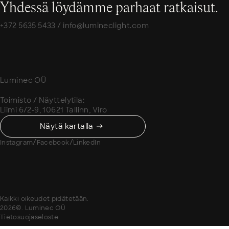
Yhdessä löydämme parhaat ratkaisut.
+372 5635 5433
/
info@lumineclight.com
Luminec OÜ
Toimisto / Näyttelytila:
Liimi 6/2-9, 10621 Tallinn, Viro
Näytä kartalla
/
/
Instagram
Facebook
LinkedIn
Kaikki oikeudet pidätetään.
2026©. Luminec OÜ
Tietosuojaseloste