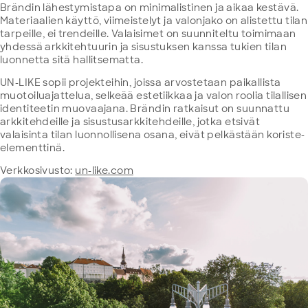
Brändin lähestymistapa on minimalistinen ja aikaa kestävä.
Materiaalien käyttö, viimeistelyt ja valonjako on alistettu tilan
tarpeille, ei trendeille. Valaisimet on suunniteltu toimimaan
yhdessä arkkitehtuurin ja sisustuksen kanssa tukien tilan
luonnetta sitä hallitsematta.
UN-LIKE sopii projekteihin, joissa arvostetaan paikallista
muotoiluajattelua, selkeää estetiikkaa ja valon roolia tilallisen
identiteetin muovaajana. Brändin ratkaisut on suunnattu
arkkitehdeille ja sisustusarkkitehdeille, jotka etsivät
valaisinta tilan luonnollisena osana, eivät pelkästään koriste-
elementtinä.
Verkkosivusto:
un-like.com